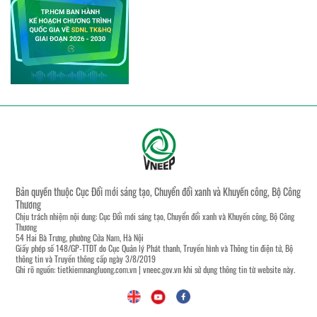
Bản quyền thuộc Cục Đổi mới sáng tạo, Chuyển đổi xanh và Khuyến công, Bộ Công
Thương
Chịu trách nhiệm nội dung: Cục Đổi mới sáng tạo, Chuyển đổi xanh và Khuyến công, Bộ Công
Thương
54 Hai Bà Trưng, phường Cửa Nam, Hà Nội
Giấy phép số 148/GP-TTĐT do Cục Quản lý Phát thanh, Truyền hình và Thông tin điện tử, Bộ
thông tin và Truyền thông cấp ngày 3/8/2019
Ghi rõ nguồn:
tietkiemnangluong.com.vn
|
vneec.gov.vn
khi sử dụng thông tin từ website này.